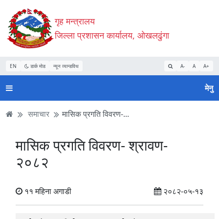
Accessibility
मुख्य
मुख्य
वेबसाइट
गृह मन्त्रालय
Mode
सामाग्री
नेभिगेसन
खोजमा
सुरु
पढ्नुहाेस्
पढ्नुहाेस्
जानुहोस्
जिल्ला प्रशासन कार्यालय, ओखलढुंगा
गर्नुहोस्
EN
डार्क मोड
न्यून व्यान्डविथ
A-
A
A+
मेनु
समाचार
मासिक प्रगति विवरण-...
मासिक प्रगति विवरण- श्रावण-
२०८२
११ महिना अगाडी
२०८२-०५-१३