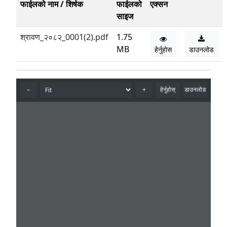
फाईलको नाम / शिर्षक
फाईलको
एक्सन
साइज
श्रावण_२०८२_0001(2).pdf
1.75
MB
हेर्नुहोस
डाउनलोड