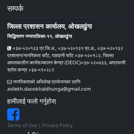
सम्पर्क
जिल्ला प्रशासन कार्यालय, ओखलढुंगा
सिद्धिचरण नगरपालिका-११, ओखलढुंगा
०३७-५२०१३३ प्र.जि.अ., ०३७-५२०१३१ प्र.अ., ०३७-५२०१३२
प्रशासन/नागरिकता फाँट, राहदानी फाँट ०३७-५२०१८२, जिल्ला
आपतकालीन कार्यसञ्‍चालन केन्द्र (DEOC)०३७-५२०७३३, आप्रवासी
स्रोत कन्द्र ०३७-५९०२८९
नागरिकताको अभिलेख प्रयोजनका लागिः
avilekh.daookhaldhunga@gmail.com
हामीलाई फलो गर्नुहोस्
Terms of Use
|
Privacy Policy