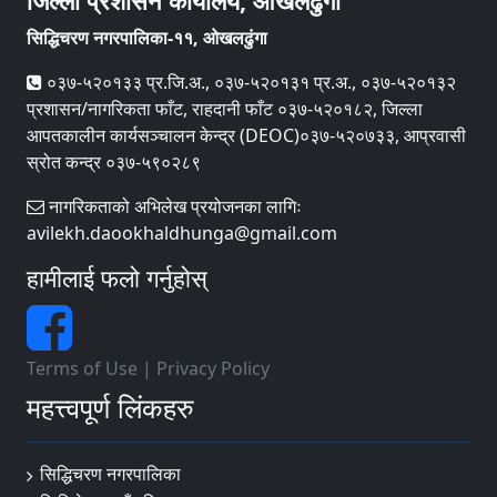
जिल्ला प्रशासन कार्यालय, ओखलढुंगा
सिद्धिचरण नगरपालिका-११, ओखलढुंगा
०३७-५२०१३३ प्र.जि.अ., ०३७-५२०१३१ प्र.अ., ०३७-५२०१३२
प्रशासन/नागरिकता फाँट, राहदानी फाँट ०३७-५२०१८२, जिल्ला
आपतकालीन कार्यसञ्‍चालन केन्द्र (DEOC)०३७-५२०७३३, आप्रवासी
स्रोत कन्द्र ०३७-५९०२८९
नागरिकताको अभिलेख प्रयोजनका लागिः
avilekh.daookhaldhunga@gmail.com
हामीलाई फलो गर्नुहोस्
Terms of Use
|
Privacy Policy
महत्त्वपूर्ण लिंकहरु
सिद्धिचरण नगरपालिका