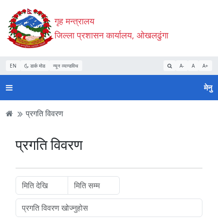
Accessibility
मुख्य
मुख्य
वेबसाइट
गृह मन्त्रालय
Mode
सामाग्री
नेभिगेसन
खोजमा
सुरु
पढ्नुहाेस्
पढ्नुहाेस्
जानुहोस्
जिल्ला प्रशासन कार्यालय, ओखलढुंगा
गर्नुहोस्
EN
डार्क मोड
न्यून व्यान्डविथ
A-
A
A+
मेनु
प्रगति विवरण
प्रगति विवरण