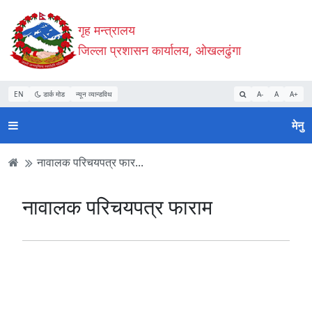
Accessibility
मुख्य
मुख्य
वेबसाइट
गृह मन्त्रालय
Mode
सामाग्री
नेभिगेसन
खोजमा
सुरु
पढ्नुहाेस्
पढ्नुहाेस्
जानुहोस्
जिल्ला प्रशासन कार्यालय, ओखलढुंगा
गर्नुहोस्
EN
डार्क मोड
न्यून व्यान्डविथ
A-
A
A+
मेनु
नावालक परिचयपत्र फार...
नावालक परिचयपत्र फाराम