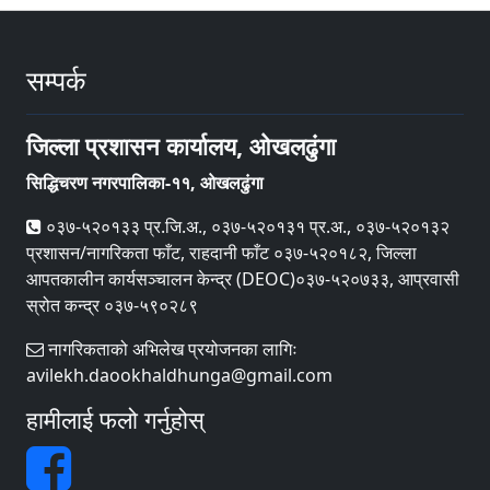
सम्पर्क
जिल्ला प्रशासन कार्यालय, ओखलढुंगा
सिद्धिचरण नगरपालिका-११, ओखलढुंगा
०३७-५२०१३३ प्र.जि.अ., ०३७-५२०१३१ प्र.अ., ०३७-५२०१३२
प्रशासन/नागरिकता फाँट, राहदानी फाँट ०३७-५२०१८२, जिल्ला
आपतकालीन कार्यसञ्‍चालन केन्द्र (DEOC)०३७-५२०७३३, आप्रवासी
स्रोत कन्द्र ०३७-५९०२८९
नागरिकताको अभिलेख प्रयोजनका लागिः
avilekh.daookhaldhunga@gmail.com
हामीलाई फलो गर्नुहोस्