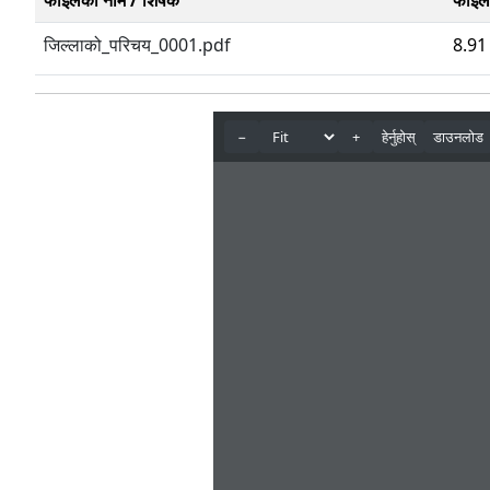
फाईलको नाम / शिर्षक
फाईल
जिल्लाको_परिचय_0001.pdf
8.9