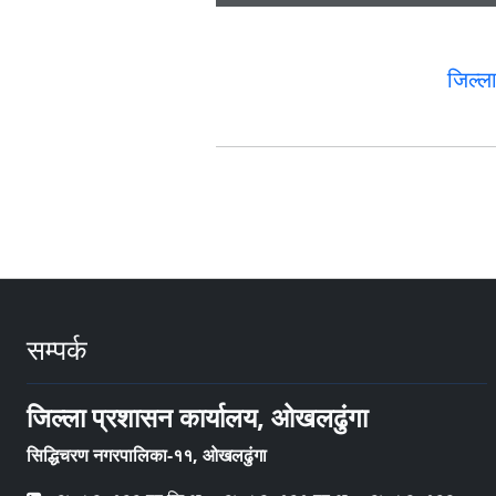
जिल्
सम्पर्क
जिल्ला प्रशासन कार्यालय, ओखलढुंगा
सिद्धिचरण नगरपालिका-११, ओखलढुंगा