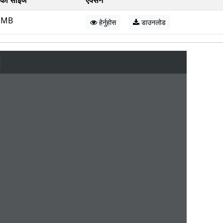
को साइज
एक्सन
1 MB
हेर्नुहोस
डाउनलोड