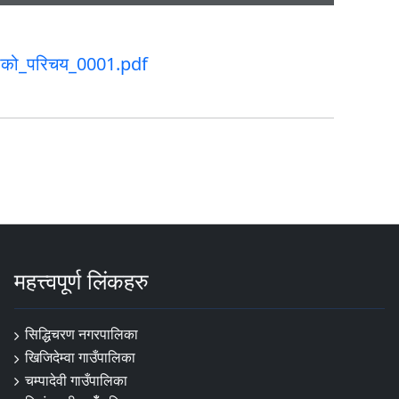
लाको_परिचय_0001.pdf
महत्त्वपूर्ण लिंकहरु
सिद्धिचरण नगरपालिका
खिजिदेम्वा गाउँपालिका
चम्पादेवी गाउँपालिका