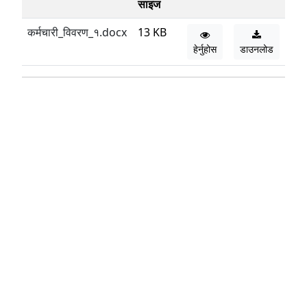
साइज
कर्मचारी_विवरण_१.docx
13 KB
हेर्नुहोस
डाउनलोड