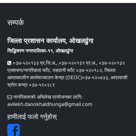
सम्पर्क
जिल्ला प्रशासन कार्यालय, ओखलढुंगा
सिद्धिचरण नगरपालिका-११, ओखलढुंगा
०३७-५२०१३३ प्र.जि.अ., ०३७-५२०१३१ प्र.अ., ०३७-५२०१३२
प्रशासन/नागरिकता फाँट, राहदानी फाँट ०३७-५२०१८२, जिल्ला
आपतकालीन कार्यसञ्‍चालन केन्द्र (DEOC)०३७-५२०७३३, आप्रवासी
स्रोत कन्द्र ०३७-५९०२८९
नागरिकताको अभिलेख प्रयोजनका लागिः
avilekh.daookhaldhunga@gmail.com
हामीलाई फलो गर्नुहोस्