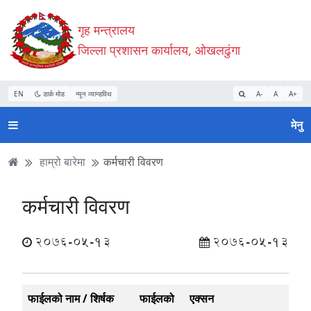
Accessibility
मुख्य
मुख्य
वेबसाइट
गृह मन्त्रालय
Mode
सामाग्री
नेभिगेसन
खोजमा
सुरु
पढ्नुहाेस्
पढ्नुहाेस्
जानुहोस्
जिल्ला प्रशासन कार्यालय, ओखलढुंगा
गर्नुहोस्
EN
डार्क मोड
न्यून व्यान्डविथ
A-
A
A+
मेनु
हाम्रो बारेमा
कर्मचारी विवरण
कर्मचारी विवरण
2076-05-13
2076-05-13
फाईलको नाम / शिर्षक
फाईलको
एक्सन