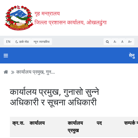
Accessibility
मुख्य
मुख्य
वेबसाइट
गृह मन्त्रालय
Mode
सामाग्री
नेभिगेसन
खोजमा
सुरु
पढ्नुहाेस्
पढ्नुहाेस्
जानुहोस्
जिल्ला प्रशासन कार्यालय, ओखलढुंगा
गर्नुहोस्
EN
डार्क मोड
न्यून व्यान्डविथ
A-
A
A+
मेनु
कार्यालय प्रमुख, गुन...
कार्यालय प्रमुख, गुनासो सुन्‍ने
अधिकारी र सूचना अधिकारी
क्र.स.
कार्यालय
कार्यालय
पद
सम्पर्क न
प्रमुख