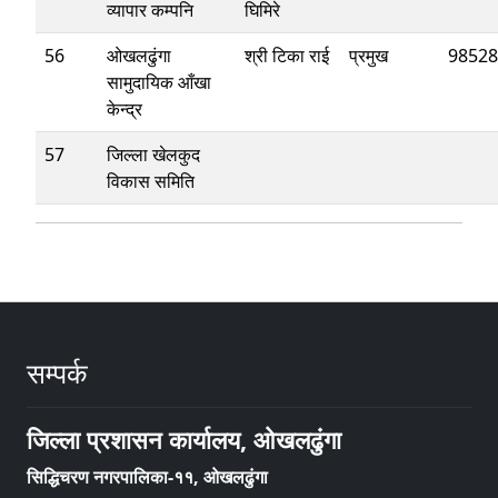
व्यापार कम्पनि
घिमिरे
56
ओखलढुंगा
श्री टिका राई
प्रमुख
98528
सामुदायिक आँखा
केन्द्र
57
जिल्ला खेलकुद
विकास समिति
सम्पर्क
जिल्ला प्रशासन कार्यालय, ओखलढुंगा
सिद्धिचरण नगरपालिका-११, ओखलढुंगा