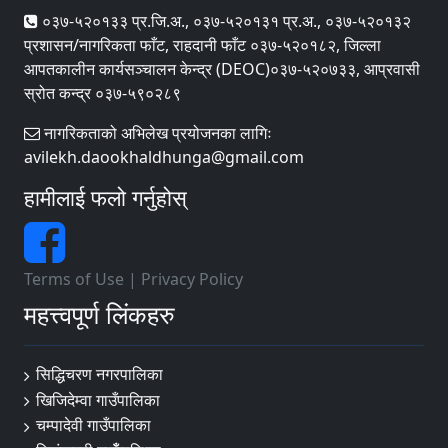
०३७-५२०१३३ प्र.जि.अ., ०३७-५२०१३१ प्र.अ., ०३७-५२०१३२
प्रशासन/नागरिकता फाँट, राहदानी फाँट ०३७-५२०१८२, जिल्ला
आपतकालीन कार्यसञ्‍चालन केन्द्र (DEOC)०३७-५२०७३३, आप्रवासी
स्रोत कन्द्र ०३७-५९०२८९
नागरिकताको अभिलेख प्रयोजनका लागिः
avilekh.daookhaldhunga@gmail.com
हामीलाई फलो गर्नुहोस्
Terms of Use
|
Privacy Policy
महत्त्वपूर्ण लिंकहरु
सिद्धिचरण नगरपालिका
खिजिदेम्वा गाउँपालिका
चम्पादेवी गाउँपालिका