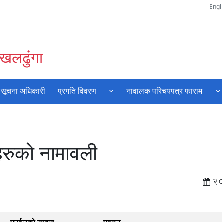
Engl
खलढुंगा
 र सूचना अधिकारी
प्रगति विवरण
नावालक परिचयपत्र फाराम
खहरुको नामावली
2