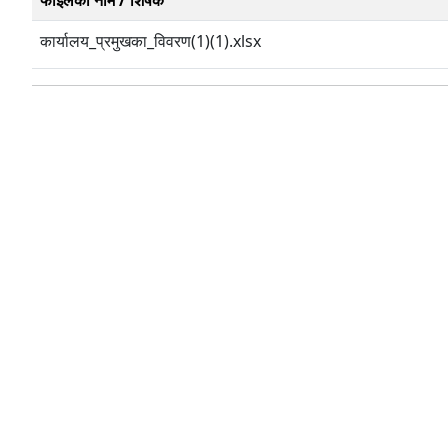
फाईलको नाम / शिर्षक
कार्यालय_प्रमुखका_विवरण(1)(1).xlsx