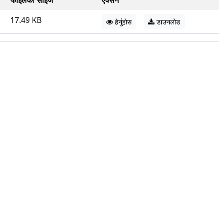
फाईलको साइज
एक्सन
17.49 KB
हेर्नुहोस
डाउनलोड