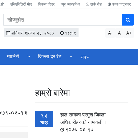
ish
एसिएबिलिटी मोड
स्क्रिन रिडर
न्यून व्यान्डविथ
डार्क मोड
उच्च कन्ट्रास्ट
वेबसाइटमा
सामग्री
खोज्नुहोस
शनिबार, श्रावण २३, २०८३
१८:१९
A-
A
A+
ग्यालेरी
जिल्ला दर रेट
थप
हाम्रो बारेमा
076-05-13
हाल सम्मका प्रमुख जिल्ला
13
अधिकारीहरुको नामावली ।
भाद्र
2076-05-13