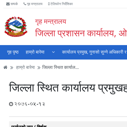
Accessibility
मुख्य
मुख्य
वेबसाइट
सम्पर्क
गृह मन्त्रालय
टेलिफोन निर्देशिका
Mode
सामाग्री
नेभिगेसन
खोजमा
सुरु
पढ्नुहाेस्
पढ्नुहाेस्
जानुहोस्
गृह मन्त्रालय
गर्नुहोस्
जिल्ला प्रशासन कार्यालय, ओ
गृह पृष्ठ
हाम्रो बारेमा
कार्यालय प्रमुख, गुनासो सुन्‍ने अधिकारी
हाम्रो बारेमा
जिल्ला स्थित कार्याल...
जिल्ला स्थित कार्यालय प्रमु
2076-05-13