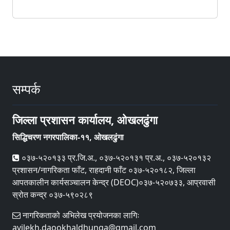
सम्पर्क
जिल्ला प्रशासन कार्यालय, ओखलढुंगा
सिद्धिचरण नगरपालिका-११, ओखलढुंगा
०३७-५२०१३३ प्र.जि.अ., ०३७-५२०१३१ प्र.अ., ०३७-५२०१३२
प्रशासन/नागरिकता फाँट, राहदानी फाँट ०३७-५२०१८२, जिल्ला
आपतकालीन कार्यसञ्‍चालन केन्द्र (DEOC)०३७-५२०७३३, आप्रवासी
स्रोत कन्द्र ०३७-५९०२८९
नागरिकताको अभिलेख प्रयोजनका लागिः
avilekh.daookhaldhunga@gmail.com