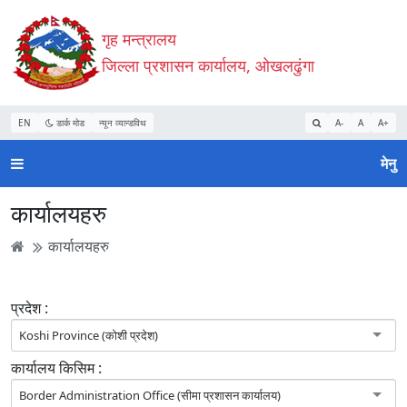
Accessibility
मुख्य
मुख्य
वेबसाइट
गृह मन्त्रालय
Mode
सामाग्री
नेभिगेसन
खोजमा
सुरु
पढ्नुहाेस्
पढ्नुहाेस्
जानुहोस्
जिल्ला प्रशासन कार्यालय, ओखलढुंगा
गर्नुहोस्
EN
डार्क मोड
न्यून व्यान्डविथ
A-
A
A+
मेनु
कार्यालयहरु
कार्यालयहरु
प्रदेश :
Koshi Province (कोशी प्रदेश)
कार्यालय किसिम :
Border Administration Office (सीमा प्रशासन कार्यालय)