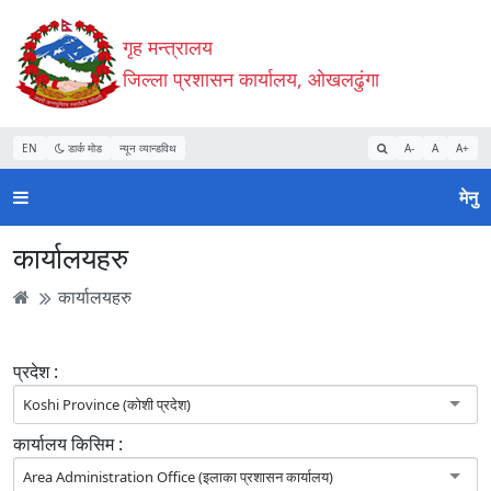
Accessibility
मुख्य
मुख्य
वेबसाइट
गृह मन्त्रालय
Mode
सामाग्री
नेभिगेसन
खोजमा
सुरु
पढ्नुहाेस्
पढ्नुहाेस्
जानुहोस्
जिल्ला प्रशासन कार्यालय, ओखलढुंगा
गर्नुहोस्
EN
डार्क मोड
न्यून व्यान्डविथ
A-
A
A+
मेनु
कार्यालयहरु
कार्यालयहरु
प्रदेश :
Koshi Province (कोशी प्रदेश)
कार्यालय किसिम :
Area Administration Office (इलाका प्रशासन कार्यालय)