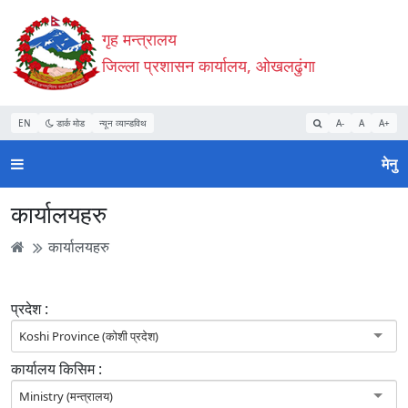
Accessibility
मुख्य
मुख्य
वेबसाइट
गृह मन्त्रालय
Mode
सामाग्री
नेभिगेसन
खोजमा
सुरु
पढ्नुहाेस्
पढ्नुहाेस्
जानुहोस्
जिल्ला प्रशासन कार्यालय, ओखलढुंगा
गर्नुहोस्
EN
डार्क मोड
न्यून व्यान्डविथ
A-
A
A+
मेनु
कार्यालयहरु
कार्यालयहरु
प्रदेश :
Koshi Province (कोशी प्रदेश)
कार्यालय किसिम :
Ministry (मन्त्रालय)