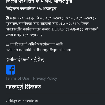
जिल्ला प्रशासन कार्यालय, ओखलढुंगा
सिद्धिचरण नगरपालिका-११, ओखलढुंगा
०३७-५२०१३३ प्र.जि.अ., ०३७-५२०१३१ प्र.अ., ०३७-५२०१३२
प्रशासन/नागरिकता फाँट, राहदानी फाँट ०३७-५२०१८२, जिल्ला
आपतकालीन कार्यसञ्‍चालन केन्द्र (DEOC)०३७-५२०७३३, आप्रवासी
स्रोत कन्द्र ०३७-५९०२८९
नागरिकताको अभिलेख प्रयोजनका लागिः
avilekh.daookhaldhunga@gmail.com
हामीलाई फलो गर्नुहोस्
Terms of Use
|
Privacy Policy
महत्त्वपूर्ण लिंकहरु
सिद्धिचरण नगरपालिका