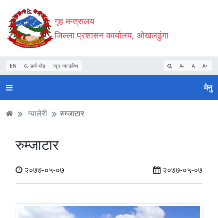
Accessibility
मुख्य
मुख्य
वेबसाइट
गृह मन्त्रालय
Mode
सामाग्री
नेभिगेसन
खोजमा
सुरु
पढ्नुहाेस्
पढ्नुहाेस्
जानुहोस्
जिल्ला प्रशासन कार्यालय, ओखलढुंगा
गर्नुहोस्
EN
डार्क मोड
न्यून व्यान्डविथ
A-
A
A+
मेनु
ग्यालेरी
रुम्जाटार
रुम्जाटार
२०७७-०५-०७
२०७७-०५-०७