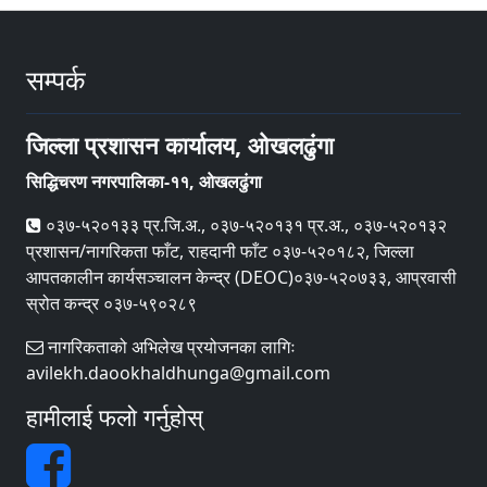
सम्पर्क
जिल्ला प्रशासन कार्यालय, ओखलढुंगा
सिद्धिचरण नगरपालिका-११, ओखलढुंगा
०३७-५२०१३३ प्र.जि.अ., ०३७-५२०१३१ प्र.अ., ०३७-५२०१३२
प्रशासन/नागरिकता फाँट, राहदानी फाँट ०३७-५२०१८२, जिल्ला
आपतकालीन कार्यसञ्‍चालन केन्द्र (DEOC)०३७-५२०७३३, आप्रवासी
स्रोत कन्द्र ०३७-५९०२८९
नागरिकताको अभिलेख प्रयोजनका लागिः
avilekh.daookhaldhunga@gmail.com
हामीलाई फलो गर्नुहोस्