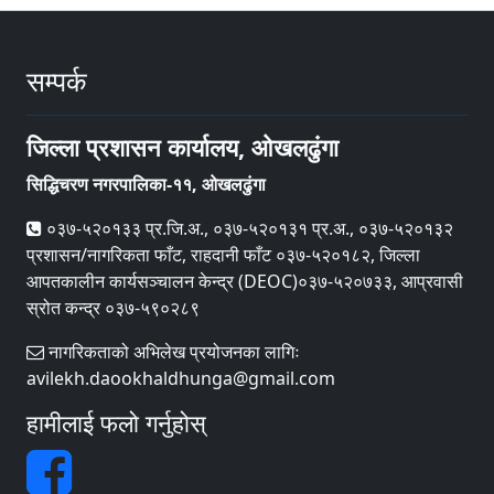
सम्पर्क
जिल्ला प्रशासन कार्यालय, ओखलढुंगा
सिद्धिचरण नगरपालिका-११, ओखलढुंगा
०३७-५२०१३३ प्र.जि.अ., ०३७-५२०१३१ प्र.अ., ०३७-५२०१३२
प्रशासन/नागरिकता फाँट, राहदानी फाँट ०३७-५२०१८२, जिल्ला
आपतकालीन कार्यसञ्‍चालन केन्द्र (DEOC)०३७-५२०७३३, आप्रवासी
स्रोत कन्द्र ०३७-५९०२८९
नागरिकताको अभिलेख प्रयोजनका लागिः
avilekh.daookhaldhunga@gmail.com
हामीलाई फलो गर्नुहोस्