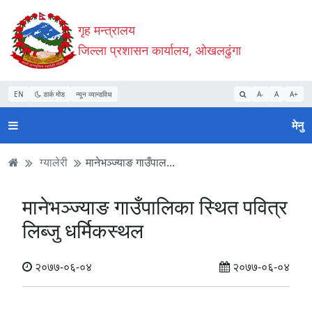
Accessibility
मुख्य
मुख्य
वेबसाइट
गृह मन्त्रालय
Mode
सामाग्री
नेभिगेसन
खोजमा
सुरु
पढ्नुहाेस्
पढ्नुहाेस्
जानुहोस्
जिल्ला प्रशासन कार्यालय, ओखलढुंगा
गर्नुहोस्
EN
डार्क मोड
न्यून व्यान्डविथ
A-
A
A+
मेनु
ग्यालेरी
मानेभञ्ज्याङ गाउँपाल...
मानेभञ्ज्याङ गाउँपालिका स्थित पवित्र
लिब्जु धर्मिकस्थल
२०७७-०६-०४
२०७७-०६-०४