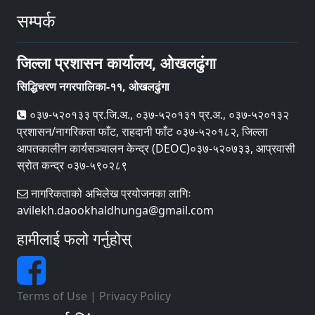
सम्पर्क
जिल्ला प्रशासन कार्यालय, ओखलढुंगा
सिद्धिचरण नगरपालिका-११, ओखलढुंगा
०३७-५२०१३३ प्र.जि.अ., ०३७-५२०१३१ प्र.अ., ०३७-५२०१३२
प्रशासन/नागरिकता फाँट, राहदानी फाँट ०३७-५२०१८२, जिल्ला
आपतकालीन कार्यसञ्‍चालन केन्द्र (DEOC)०३७-५२०७३३, आप्रवासी
स्रोत कन्द्र ०३७-५९०२८९
नागरिकताको अभिलेख प्रयोजनका लागिः
avilekh.daookhaldhunga@gmail.com
हामीलाई फलो गर्नुहोस्
Terms of Use
|
Privacy Policy