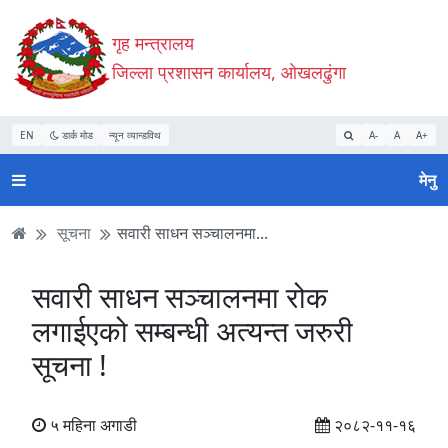
Accessibility
मुख्य
मुख्य
वेबसाइट
गृह मन्त्रालय
Mode
सामाग्री
नेभिगेसन
खोजमा
सुरु
पढ्नुहाेस्
पढ्नुहाेस्
जानुहोस्
जिल्ला प्रशासन कार्यालय, ओखलढुंगा
गर्नुहोस्
EN
डार्क मोड
न्यून व्यान्डविथ
A-
A
A+
मेनु
सूचना
सवारी साधन सञ्चालनमा...
सवारी साधन सञ्चालनमा रोक
लगाईएको सम्बन्धी अत्यन्त जरुरी
सूचना !
५ महिना अगाडी
२०८२-११-१६