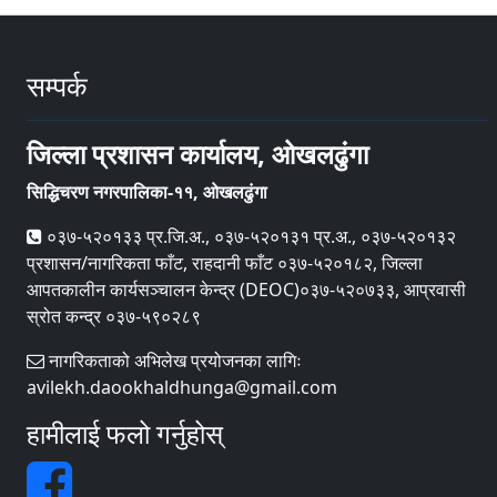
सम्पर्क
जिल्ला प्रशासन कार्यालय, ओखलढुंगा
सिद्धिचरण नगरपालिका-११, ओखलढुंगा
०३७-५२०१३३ प्र.जि.अ., ०३७-५२०१३१ प्र.अ., ०३७-५२०१३२
प्रशासन/नागरिकता फाँट, राहदानी फाँट ०३७-५२०१८२, जिल्ला
आपतकालीन कार्यसञ्‍चालन केन्द्र (DEOC)०३७-५२०७३३, आप्रवासी
स्रोत कन्द्र ०३७-५९०२८९
नागरिकताको अभिलेख प्रयोजनका लागिः
avilekh.daookhaldhunga@gmail.com
हामीलाई फलो गर्नुहोस्