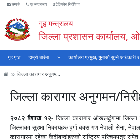
Accessibility
मुख्य
मुख्य
वेबसाइट
सम्पर्क
गृह मन्त्रालय
टेलिफोन निर्देशिका
Mode
सामाग्री
नेभिगेसन
खोजमा
सुरु
पढ्नुहाेस्
पढ्नुहाेस्
जानुहोस्
गृह मन्त्रालय
गर्नुहोस्
जिल्ला प्रशासन कार्यालय, ओ
गृह पृष्ठ
हाम्रो बारेमा
कार्यालय प्रमुख, गुनासो सुन्‍ने अधिकारी
जिल्ला कारागार अनुगम...
जिल्ला कारागार अनुगमन/निरीक
२०८२ बैशाख १२
-
जिल्ला कारागार ओखलढुंगामा जिल्ला 
जिल्लाका सुरक्षा निकायहरु दुर्गा वक्स गण नेपाली सेना, नेप
कारागारमा रहेका कैदीबन्दीहरुको राष्ट्रिय परिचयपत्र समेत 