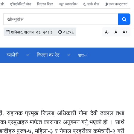
ish
एसिएबिलिटी मोड
स्क्रिन रिडर
न्यून व्यान्डविथ
डार्क मोड
उच्च कन्ट्रास्ट
वेबसाइटमा
सामग्री
खोज्नुहोस
शनिबार, श्रावण २३, २०८३
०६:५६
A-
A
A+
ग्यालेरी
जिल्ला दर रेट
थप
दी, सहायक प्रमुख जिल्ला अधिकारी गोमा देवी ढकाल तथा
ानका प्रमुखहरु मार्फत कारागार अनुगमन गर्नु भएको हो । ‍साथै
बन्दीहरु पुरुष-७, महिला-३ र नेपाल प्रहरीका कर्मचारी-२ गरी