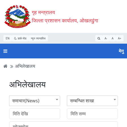
Accessibility
मुख्य
मुख्य
वेबसाइट
गृह मन्त्रालय
Mode
सामाग्री
नेभिगेसन
खोजमा
सुरु
पढ्नुहाेस्
पढ्नुहाेस्
जानुहोस्
जिल्ला प्रशासन कार्यालय, ओखलढुंगा
गर्नुहोस्
EN
डार्क मोड
न्यून व्यान्डविथ
A-
A
A+
मेनु
अभिलेखालय
अभिलेखालय
समाचार(News)
सम्बन्धित शाखा