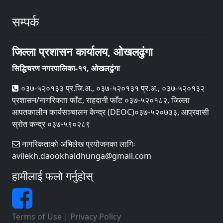
सम्पर्क
जिल्ला प्रशासन कार्यालय, ओखलढुंगा
सिद्धिचरण नगरपालिका-११, ओखलढुंगा
०३७-५२०१३३ प्र.जि.अ., ०३७-५२०१३१ प्र.अ., ०३७-५२०१३२
प्रशासन/नागरिकता फाँट, राहदानी फाँट ०३७-५२०१८२, जिल्ला
आपतकालीन कार्यसञ्‍चालन केन्द्र (DEOC)०३७-५२०७३३, आप्रवासी
स्रोत कन्द्र ०३७-५९०२८९
नागरिकताको अभिलेख प्रयोजनका लागिः
avilekh.daookhaldhunga@gmail.com
हामीलाई फलो गर्नुहोस्
Terms of Use
|
Privacy Policy