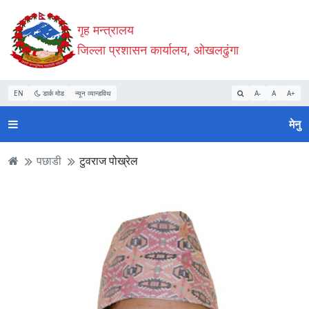
Accessibility
मुख्य
मुख्य
वेबसाइट
गृह मन्त्रालय
Mode
सामाग्री
नेभिगेसन
खोजमा
सुरु
पढ्नुहाेस्
पढ्नुहाेस्
जानुहोस्
जिल्ला प्रशासन कार्यालय, ओखलढुंगा
गर्नुहोस्
EN
डार्क मोड
न्यून व्यान्डविथ
A-
A
A+
मेनु
पछाडी
टुवराज पोख्रेल