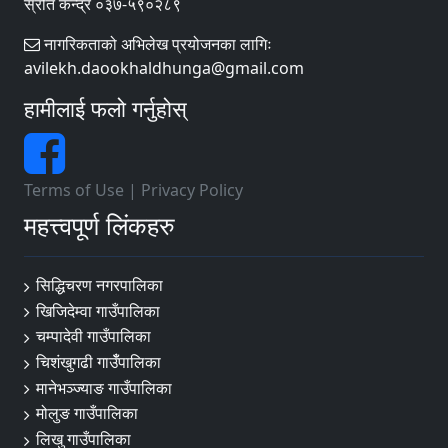
स्रोत कन्द्र ०३७-५९०२८९
नागरिकताको अभिलेख प्रयोजनका लागिः
avilekh.daookhaldhunga@gmail.com
हामीलाई फलो गर्नुहोस्
Terms of Use
|
Privacy Policy
महत्त्वपूर्ण लिंकहरु
सिद्धिचरण नगरपालिका
खिजिदेम्वा गाउँपालिका
चम्पादेवी गाउँपालिका
चिशंखुगढी गाउँँपालिका
मानेभञ्‍ज्याङ गाउँपालिका
मोलुङ गाउँपालिका
लिखु गाउँपालिका