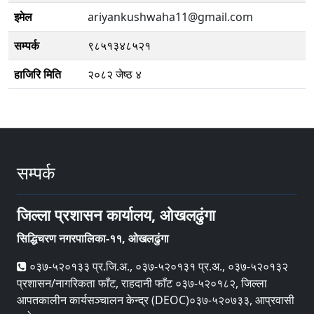
इमेल
ariyankushwaha11@gmail.com
सम्पर्क
९८५१३४८५२१
हाजिरि मिति
२०८२ जेष्ठ ४
सम्पर्क
जिल्ला प्रशासन कार्यालय, ओखलढुंगा
सिद्धिचरण नगरपालिका-११, ओखलढुंगा
०३७-५२०१३३ प्र.जि.अ., ०३७-५२०१३१ प्र.अ., ०३७-५२०१३२
प्रशासन/नागरिकता फाँट, राहदानी फाँट ०३७-५२०१८२, जिल्ला
आपतकालीन कार्यसञ्‍चालन केन्द्र (DEOC)०३७-५२०७३३, आप्रवासी