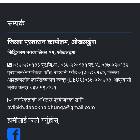
सम्पर्क
जिल्ला प्रशासन कार्यालय, ओखलढुंगा
सिद्धिचरण नगरपालिका-११, ओखलढुंगा
०३७-५२०१३३ प्र.जि.अ., ०३७-५२०१३१ प्र.अ., ०३७-५२०१३२
प्रशासन/नागरिकता फाँट, राहदानी फाँट ०३७-५२०१८२, जिल्ला
आपतकालीन कार्यसञ्‍चालन केन्द्र (DEOC)०३७-५२०७३३, आप्रवासी
स्रोत कन्द्र ०३७-५९०२८९
नागरिकताको अभिलेख प्रयोजनका लागिः
avilekh.daookhaldhunga@gmail.com
हामीलाई फलो गर्नुहोस्