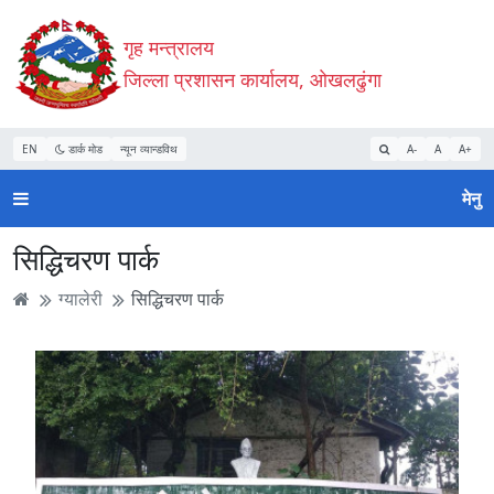
Accessibility
मुख्य
मुख्य
वेबसाइट
गृह मन्त्रालय
Mode
सामाग्री
नेभिगेसन
खोजमा
सुरु
पढ्नुहाेस्
पढ्नुहाेस्
जानुहोस्
जिल्ला प्रशासन कार्यालय, ओखलढुंगा
गर्नुहोस्
EN
डार्क मोड
न्यून व्यान्डविथ
A-
A
A+
मेनु
सिद्धिचरण पार्क
ग्यालेरी
सिद्धिचरण पार्क