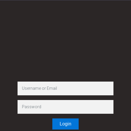
गृह मन्त्रालय
जिल्ला प्रशासन
कार्यालय,
ओखलढुंगा
सिद्धिचरण नगरपालिका-११,
ओखलढुंगा
Login